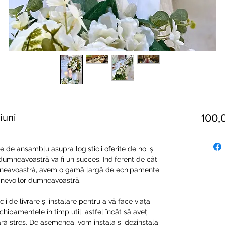
iuni
100,
de ansamblu asupra logisticii oferite de noi și
mneavoastră va fi un succes. Indiferent de cât
neavoastră, avem o gamă largă de echipamente
ă nevoilor dumneavoastră.
ii de livrare și instalare pentru a vă face viața
hipamentele în timp util, astfel încât să aveți
ără stres. De asemenea, vom instala și dezinstala