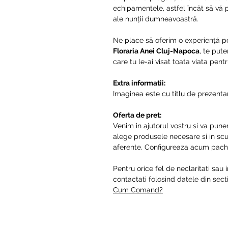
echipamentele, astfel încât să vă
ale nunții dumneavoastră.
Ne place să oferim o experiență per
Floraria Anei Cluj-Napoca
, te put
care tu le-ai visat toata viata pen
Extra informatii:
Imaginea este cu titlu de prezentar
Oferta de pret:
Venim in ajutorul vostru si va pune
alege produsele necesare si in scur
aferente. Configureaza acum pache
Pentru orice fel de neclaritati sau 
contactati folosind datele din se
Cum Comand?