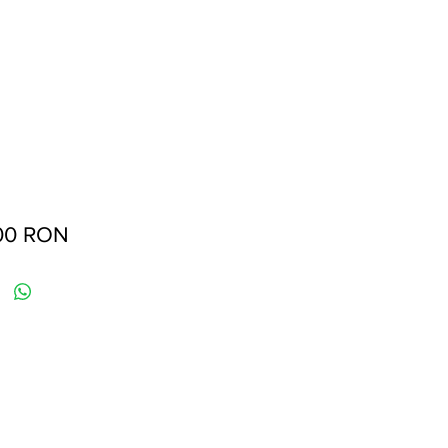
Preț
00 RON