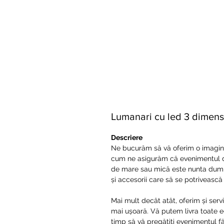
Lumanari cu led 3 dimens
Descriere
Ne bucurăm să vă oferim o imagine 
cum ne asigurăm că evenimentul du
de mare sau mică este nunta dum
și accesorii care să se potriveasc
Mai mult decât atât, oferim și servic
mai ușoară. Vă putem livra toate ec
timp să vă pregătiți evenimentul f