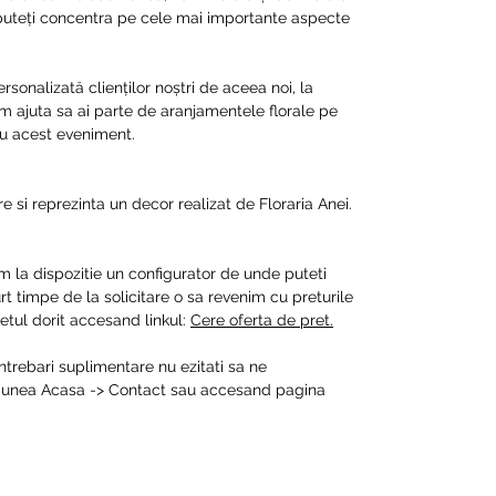
 puteți concentra pe cele mai importante aspecte
sonalizată clienților noștri de aceea noi, la
em ajuta sa ai parte de aranjamentele florale pe
tru acest eveniment.
e si reprezinta un decor realizat de Floraria Anei.
m la dispozitie un configurator de unde puteti
t timpe de la solicitare o sa revenim cu preturile
tul dorit accesand linkul:
Cere oferta de pret.
intrebari suplimentare nu ezitati sa ne
ctiunea Acasa -> Contact sau accesand pagina