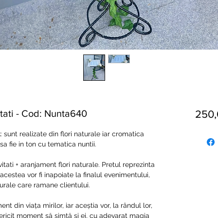
itati - Cod: Nunta640
250
t
: sunt realizate din flori naturale iar cromatica
 fie in ton cu tematica nuntii.
vitati + aranjament flori naturale. Pretul reprezinta
 acestea vor fi inapoiate la finalul evenimentului,
urale care ramane clientului.
din viața mirilor, iar aceștia vor, la rândul lor,
 fericit moment să simtă și ei, cu adevarat magia