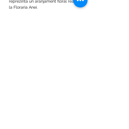
reprezinta un aranjament floral realizat
la Floraria Anei.
Venim in ajutorul vostru si va punem la
dispozitie un configurator de unde
puteti alege produsele necesare si in
scurt timpe de la solicitare o sa
revenim cu preturile
aferente. Configureaza acum pachetul
dorit accesand linkul:
Cere oferta de
pret.
Pentru orice fel de neclaritati sau
intrebari suplimentare nu ezitati sa ne
contactati folosind datele din sectiunea
Acasa -> Contact sau accesand pagina
Cum Comand?