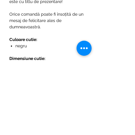
este cu titlu de prezentare!
Orice comandă poate fi însoțită de un
mesaj de felicitare ales de
dumneavoastră.
Culoare cutie:
negru
Dimensiune cutie:
11-13 trandafiri rosii
Preturile afisate sunt pentru cutii cu
trandafiri rosii.
Pentru oferte personalizate va rugam
sa ne contactati. Exemple mai jos:
alta culoare a cutiei
alte culori pentru trandafiri
numar diferit de trandafiri in cutie