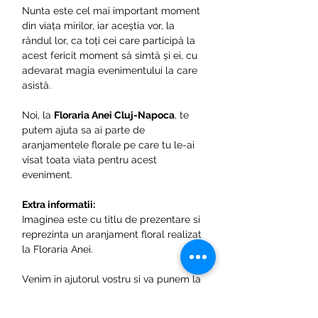
Nunta este cel mai important moment
din viața mirilor, iar aceștia vor, la
rândul lor, ca toți cei care participă la
acest fericit moment să simtă și ei, cu
adevarat magia evenimentului la care
asistă.
Noi, la
Floraria Anei Cluj-Napoca
, te
putem ajuta sa ai parte de
aranjamentele florale pe care tu le-ai
visat toata viata pentru acest
eveniment.
Extra informatii:
Imaginea este cu titlu de prezentare si
reprezinta un aranjament floral realizat
la Floraria Anei.
Venim in ajutorul vostru si va punem la
dispozitie un configurator de unde
puteti alege produsele necesare si in