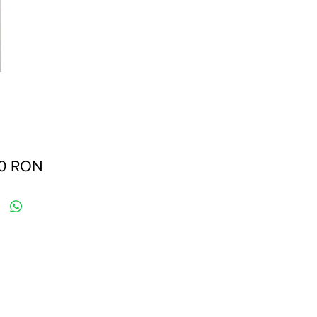
Preț
00 RON