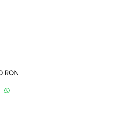
Preț
00 RON