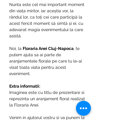
Nunta este cel mai important moment
din viața mirilor, iar aceștia vor, la
rândul lor, ca toți cei care participă la
acest fericit moment să simtă și ei, cu
adevarat magia evenimentului la care
asistă.
Noi, la
Floraria Anei Cluj-Napoca
, te
putem ajuta sa ai parte de
aranjamentele florale pe care tu le-ai
visat toata viata pentru acest
eveniment.
Extra informatii:
Imaginea este cu titlu de prezentare si
reprezinta un aranjament floral realizat
la Floraria Anei.
Venim in ajutorul vostru si va punem la
dispozitie un configurator de unde
puteti alege produsele necesare si in