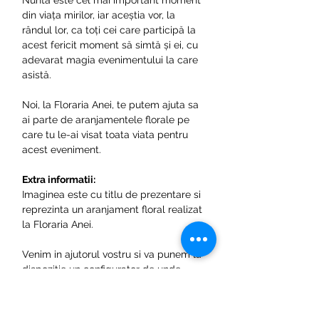
Nunta este cel mai important moment
din viața mirilor, iar aceștia vor, la
rândul lor, ca toți cei care participă la
acest fericit moment să simtă și ei, cu
adevarat magia evenimentului la care
asistă.
Noi, la Floraria Anei, te putem ajuta sa
ai parte de aranjamentele florale pe
care tu le-ai visat toata viata pentru
acest eveniment.
Extra informatii:
Imaginea este cu titlu de prezentare si
reprezinta un aranjament floral realizat
la Floraria Anei.
Venim in ajutorul vostru si va punem la
dispozitie un configurator de unde
puteti alege produsele necesare si in
scurt timpe de la solicitare o sa
revenim cu preturile