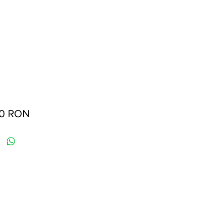
Preț
00 RON