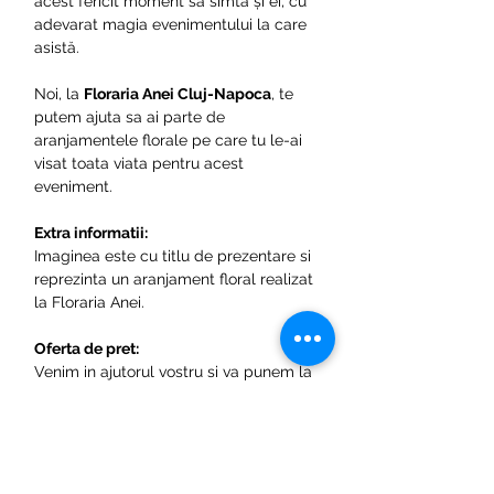
acest fericit moment să simtă și ei, cu
adevarat magia evenimentului la care
asistă.
Noi, la
Floraria Anei Cluj-Napoca
, te
putem ajuta sa ai parte de
aranjamentele florale pe care tu le-ai
visat toata viata pentru acest
eveniment.
Extra informatii:
Imaginea este cu titlu de prezentare si
reprezinta un aranjament floral realizat
la Floraria Anei.
Oferta de pret:
Venim in ajutorul vostru si va punem la
dispozitie un configurator de unde
puteti alege produsele necesare si in
scurt timpe de la solicitare o sa
revenim cu preturile
aferente. Configureaza acum pachetul