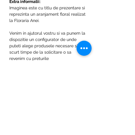
Extra informatii:
Imaginea este cu titlu de prezentare si
reprezinta un aranjament floral realizat
la Floraria Anei.
Venim in ajutorul vostru si va punem la
dispozitie un configurator de unde
puteti alege produsele necesare si in
scurt timpe de la solicitare o sa
revenim cu preturile
aferente. Configureaza acum pachetul
dorit accesand linkul:
Cere oferta de
pret
.
Pentru orice fel de neclaritati sau
intrebari suplimentare nu ezitati sa ne
contactati folosind datele din sectiunea
Acasa -> Contact sau accesand pagina
Cum Comand?