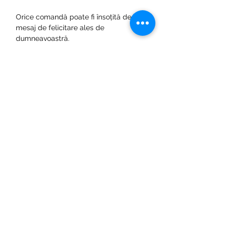
Orice comandă poate fi însoțită de un
mesaj de felicitare ales de
dumneavoastră.
Pentru oferte personalizate va rugam
sa ne contactati. Exemple mai jos:
alta culoare a hartiei de ambalare
alte culori pentru flori
dimensiuni diferite a buchetului
Politica de confidentialitate
Politica despre cookie-uri
Termeni si conditii
Protectia consumatorului ANPC