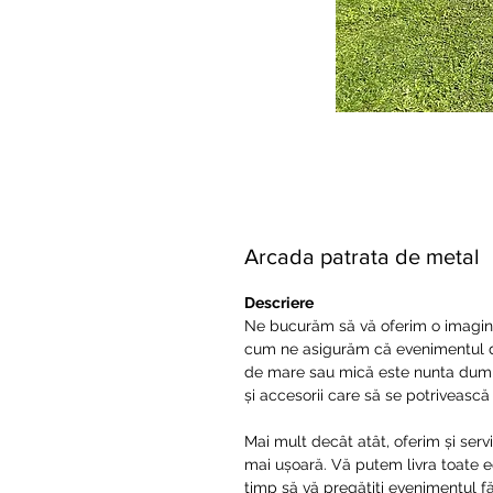
Arcada patrata de metal
Descriere
Ne bucurăm să vă oferim o imagine 
cum ne asigurăm că evenimentul du
de mare sau mică este nunta dum
și accesorii care să se potriveasc
Mai mult decât atât, oferim și servic
mai ușoară. Vă putem livra toate ec
timp să vă pregătiți evenimentul f