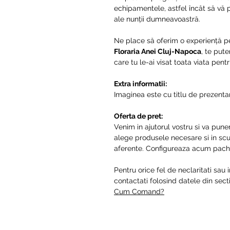
echipamentele, astfel încât să vă
ale nunții dumneavoastră.
Ne place să oferim o experiență per
Floraria Anei Cluj-Napoca
, te put
care tu le-ai visat toata viata pen
Extra informatii:
Imaginea este cu titlu de prezentar
Oferta de pret:
Venim in ajutorul vostru si va pune
alege produsele necesare si in scur
aferente. Configureaza acum pache
Pentru orice fel de neclaritati sau 
contactati folosind datele din se
Cum Comand?