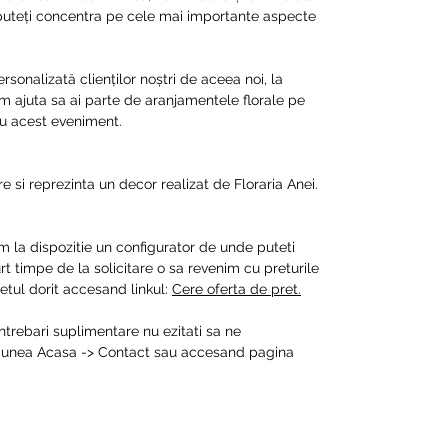
 puteți concentra pe cele mai importante aspecte
sonalizată clienților noștri de aceea noi, la
em ajuta sa ai parte de aranjamentele florale pe
tru acest eveniment.
e si reprezinta un decor realizat de Floraria Anei.
m la dispozitie un configurator de unde puteti
t timpe de la solicitare o sa revenim cu preturile
tul dorit accesand linkul:
Cere oferta de pret.
intrebari suplimentare nu ezitati sa ne
ctiunea Acasa -> Contact sau accesand pagina