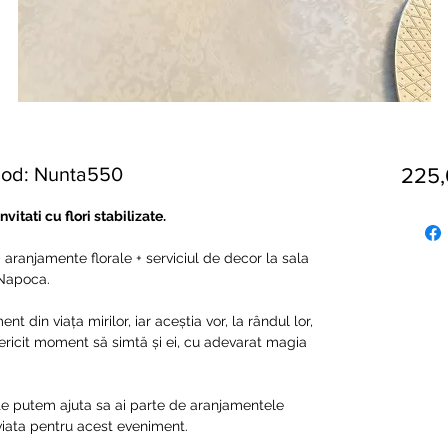
 Cod: Nunta550
225
itati cu flori stabilizate.
 + aranjamente florale + serviciul de decor la sala
-Napoca.
 din viața mirilor, iar aceștia vor, la rândul lor,
 fericit moment să simtă și ei, cu adevarat magia
 te putem ajuta sa ai parte de aranjamentele
 viata pentru acest eveniment.