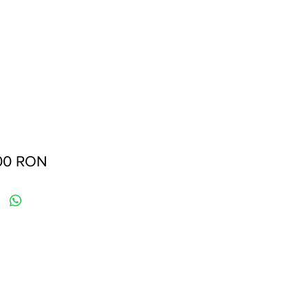
Preț
00 RON