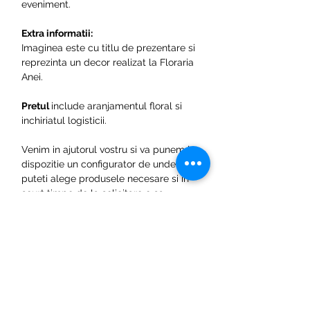
eveniment.
Extra informatii:
Imaginea este cu titlu de prezentare si
reprezinta un decor realizat la Floraria
Anei.
Pretul
include aranjamentul floral si
inchiriatul logisticii.
Venim in ajutorul vostru si va punem la
dispozitie un configurator de unde
puteti alege produsele necesare si in
scurt timpe de la solicitare o sa
revenim cu preturile
aferente. Configureaza acum pachetul
dorit accesand linkul:
Cere oferta de
pret.
Pentru orice fel de neclaritati sau
intrebari suplimentare nu ezitati sa ne
contactati folosind datele din sectiunea