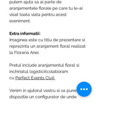
putem ajuta sa ai parte de
aranjamentele florale pe care tu le-ai
visat toata viata pentru acest
eveniment.
Extra informatii:
Imaginea este cu titlu de prezentare si
reprezinta un aranjament floral realizat
la Floraria Anei.
Pretul include aranjamentul floral si
inchiriatul logisticii(colaboram
cu
Perfect Events Cluj).
Venim in ajutorul vostru si va punem la
dispozitie un configurator de unde
puteti alege produsele necesare si in
scurt timpe de la solicitare o sa
revenim cu preturile
aferente. Configureaza acum pachetul
dorit accesand linkul:
Cere oferta de
pret.