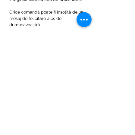
Orice comandă poate fi însoțită de un
mesaj de felicitare ales de
dumneavoastră.
Pentru oferte personalizate va rugam
sa ne contactati. Exemple mai jos:
alta culoare a cutiei
alta forma a cutiei
alta cromatica a florilor utilizate
adaugarea unei cifre din trandafiri
de culoare diferita. De exemplu:
Click aici
.
Politica de confidentialitate
Politica despre cookie-uri
Termeni si conditii
Protectia consumatorului ANPC