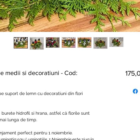
e medii si decoratiuni - Cod:
175,
e suport de lemn cu decoratiuni din flori
urete hidrofil si hrana, astfel că florile sunt
 mai lunga de timp.
njament perfect pentru 1 noiembrie.
 Luminaţia sau Luminaţiile, 1 Noiembrie este ziua în